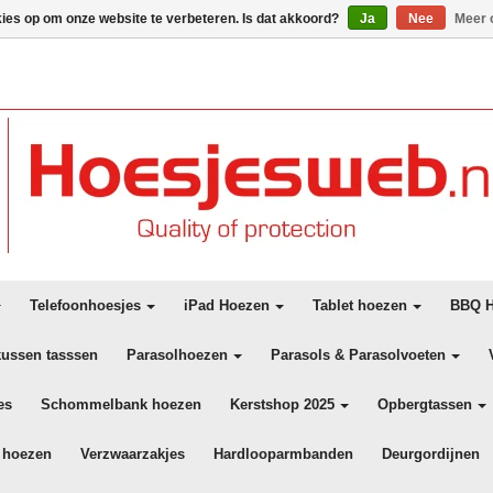
kies op om onze website te verbeteren. Is dat akkoord?
Ja
Nee
Meer 
Telefoonhoesjes
iPad Hoezen
Tablet hoezen
BBQ H
kussen tasssen
Parasolhoezen
Parasols & Parasolvoeten
es
Schommelbank hoezen
Kerstshop 2025
Opbergtassen
 hoezen
Verzwaarzakjes
Hardlooparmbanden
Deurgordijnen