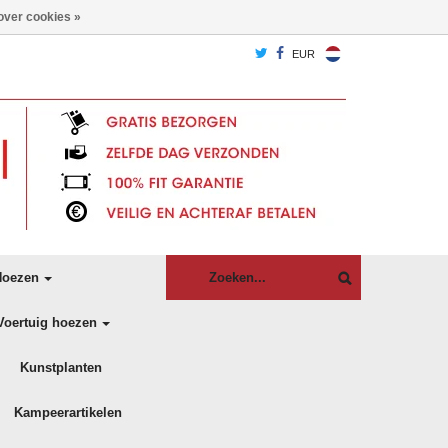
over cookies »
EUR
oezen
Voertuig hoezen
Kunstplanten
Kampeerartikelen