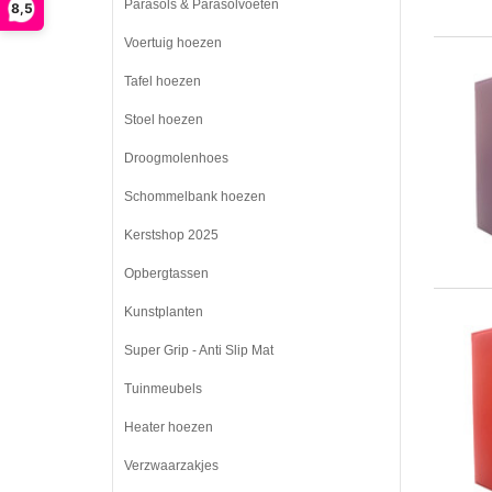
Parasols & Parasolvoeten
8,5
Voertuig hoezen
Tafel hoezen
Stoel hoezen
Droogmolenhoes
Schommelbank hoezen
Kerstshop 2025
Opbergtassen
Kunstplanten
Super Grip - Anti Slip Mat
Tuinmeubels
Heater hoezen
Verzwaarzakjes