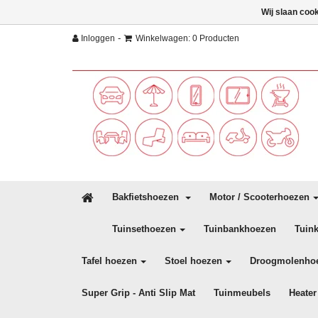
Wij slaan coo
-
Inloggen
Winkelwagen: 0 Producten
Bakfietshoezen
Motor / Scooterhoezen
Tuinsethoezen
Tuinbankhoezen
Tuin
Tafel hoezen
Stoel hoezen
Droogmolenho
Super Grip - Anti Slip Mat
Tuinmeubels
Heater