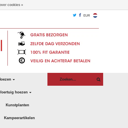
over cookies »
EUR
oezen
Voertuig hoezen
Kunstplanten
Kampeerartikelen