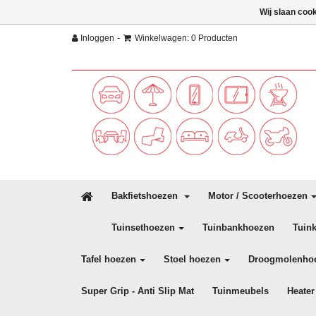
Wij slaan coo
-
Inloggen
Winkelwagen: 0 Producten
Bakfietshoezen
Motor / Scooterhoezen
Tuinsethoezen
Tuinbankhoezen
Tuin
Tafel hoezen
Stoel hoezen
Droogmolenho
Super Grip - Anti Slip Mat
Tuinmeubels
Heater