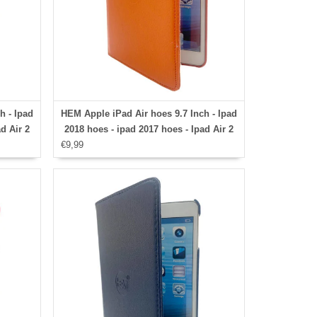
h - Ipad
HEM Apple iPad Air hoes 9.7 Inch - Ipad
d Air 2
2018 hoes - ipad 2017 hoes - Ipad Air 2
 case -
€9,99
hoes - Ipad Air hoesje - Ipad 9.7 case -
over -
Ipad 9.7 Autowake Draaibare Cover -
Gehele
Ipad hoes 2017/2018 - Oranje - Gehele
Ipad
draaibare bescherming voor Ipad