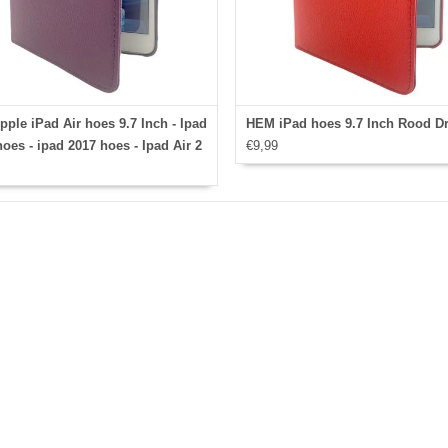
ple iPad Air hoes 9.7 Inch - Ipad
HEM iPad hoes 9.7 Inch Rood Dr
oes - ipad 2017 hoes - Ipad Air 2
€9,99
 Ipad Air hoesje - Ipad 9.7 case -
 9.7 Autowake Draaibare Cover -
 hoes 2017/2018 - Paars - Gehele
aibare bescherming voor Ipad