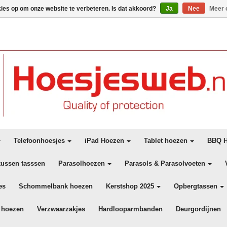
kies op om onze website te verbeteren. Is dat akkoord?
Ja
Nee
Meer 
Telefoonhoesjes
iPad Hoezen
Tablet hoezen
BBQ H
kussen tasssen
Parasolhoezen
Parasols & Parasolvoeten
es
Schommelbank hoezen
Kerstshop 2025
Opbergtassen
 hoezen
Verzwaarzakjes
Hardlooparmbanden
Deurgordijnen