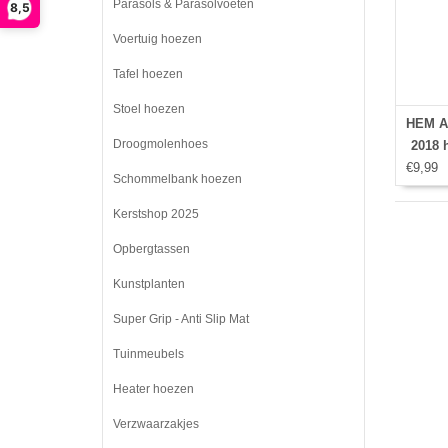
Parasols & Parasolvoeten
8,5
Voertuig hoezen
Tafel hoezen
Stoel hoezen
HEM Ap
Droogmolenhoes
2018 h
€9,99
hoes -
Schommelbank hoezen
Ipad
Ipad
Kerstshop 2025
dra
Opbergtassen
Kunstplanten
Super Grip - Anti Slip Mat
Tuinmeubels
Heater hoezen
Verzwaarzakjes