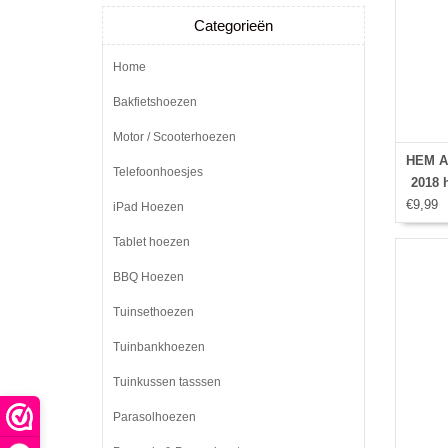
Categorieën
Home
Bakfietshoezen
Motor / Scooterhoezen
HEM Ap
Telefoonhoesjes
2018 h
€9,99
hoes -
iPad Hoezen
Ipad
Tablet hoezen
Ipa
Gehe
BBQ Hoezen
Tuinsethoezen
Tuinbankhoezen
Tuinkussen tasssen
Parasolhoezen