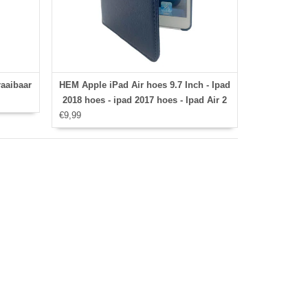
aaibaar
HEM Apple iPad Air hoes 9.7 Inch - Ipad
2018 hoes - ipad 2017 hoes - Ipad Air 2
€9,99
hoes - Ipad Air hoesje - Ipad 9.7 case -
Ipad 9.7 Autowake Draaibare Cover -
Ipad hoes 2017/2018 - Donker Blauw -
Gehele draaibare bescherming voor
Ipad