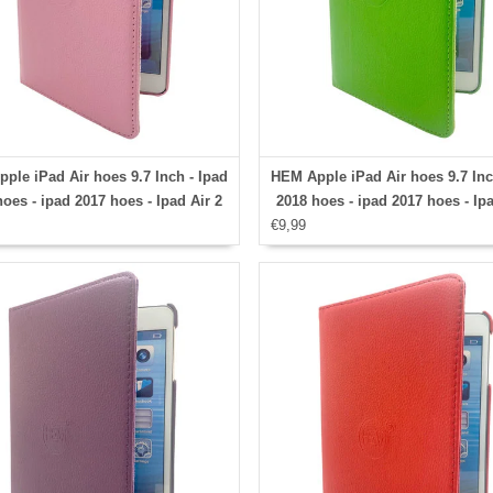
ple iPad Air hoes 9.7 Inch - Ipad
HEM Apple iPad Air hoes 9.7 Inc
oes - ipad 2017 hoes - Ipad Air 2
2018 hoes - ipad 2017 hoes - Ipa
 Ipad Air hoesje - Ipad 9.7 case -
€9,99
hoes - Ipad Air hoesje - Ipad 9.7
 9.7 Autowake Draaibare Cover -
Ipad 9.7 Autowake Draaibare C
d hoes 2017/2018 - Licht Roze -
Ipad hoes 2017/2018 - Groen - 
le draaibare bescherming voor
draaibare bescherming voor 
Ipad