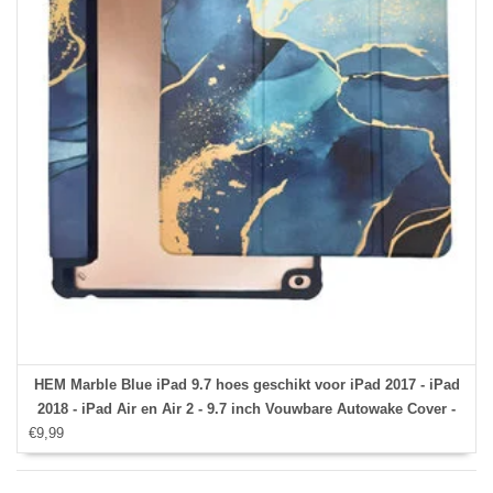
HEM Marble Blue iPad 9.7 hoes geschikt voor iPad 2017 - iPad
2018 - iPad Air en Air 2 - 9.7 inch Vouwbare Autowake Cover -
€9,99
iPad 2017 / 2018 / Air en Air 2 hoes - iPad 9.7 5/6 Hoes - Air en
Air 2 - 5/6e generatie hoes - Met Stylus opbergmogelijkheid