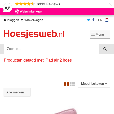
×
6313
Reviews
Wij slaan cookies op om onze website te verbeteren. Is dat akkoord?
Ja
8,5
Nee
Meer over cookies »
Inloggen
Winkelwagen
EUR
Producten getagd met iPad air 2 hoes
Meest bekeken