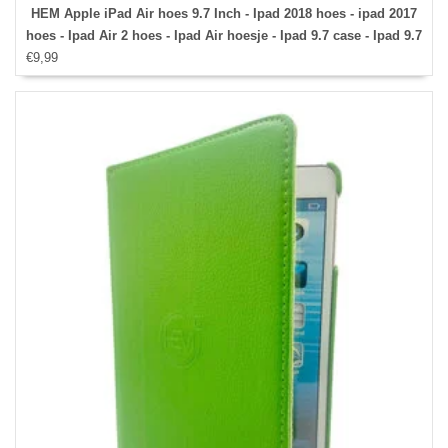
HEM Apple iPad Air hoes 9.7 Inch - Ipad 2018 hoes - ipad 2017
hoes - Ipad Air 2 hoes - Ipad Air hoesje - Ipad 9.7 case - Ipad 9.7
€9,99
Autowake Draaibare Cover - Ipad hoes 2017/2018 - Licht Roze -
Gehele draaibare bescherming voor Ipad