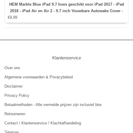
HEM Marble Blue iPad 9.7 hoes geschikt voor iPad 2017 - iPad
2018 - iPad Air en Air 2 - 9.7 inch Vouwbare Autowake Cover -
€9,99
iPad 2017 / 2018 / Air en Air 2 hoes - iPad 9.7 5/6 Hoes - Air en
Air 2 - 5/6e generatie hoes - Met Stylus opbergmogelijkheid
Klantenservice
Over ons
Algemene voorwaarden & Privacybeleid
Disclaimer
Privacy Policy
Betaalmethoden - Alle vermelde prijzen zijn inclusief btw.
Retourneren
Contact / Klantenservice / Klachtafhandeling
Sitemap