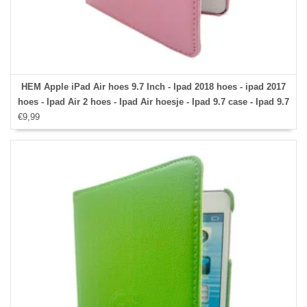
HEM Apple iPad Air hoes 9.7 Inch - Ipad 2018 hoes - ipad 2017
hoes - Ipad Air 2 hoes - Ipad Air hoesje - Ipad 9.7 case - Ipad 9.7
€9,99
Autowake Draaibare Cover - Ipad hoes 2017/2018 - Licht Roze -
Gehele draaibare bescherming voor Ipad