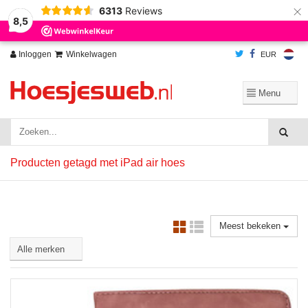
×
6313
Reviews
Wij slaan cookies op om onze website te verbeteren. Is dat akkoord?
Ja
8,5
Nee
Meer over cookies »
Inloggen
Winkelwagen
EUR
Producten getagd met iPad air hoes
Meest bekeken