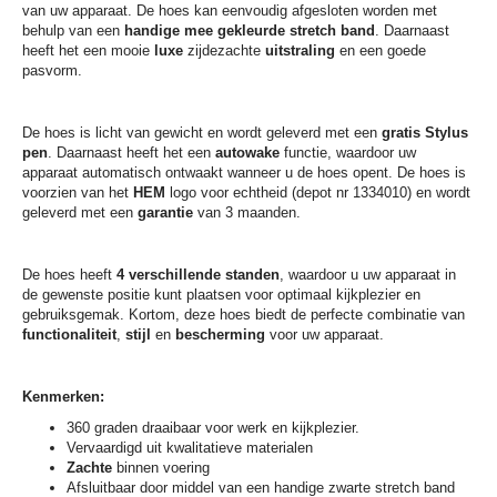
van uw apparaat. De hoes kan eenvoudig afgesloten worden met
behulp van een
handige mee gekleurde stretch band
. Daarnaast
heeft het een mooie
luxe
zijdezachte
uitstraling
en een goede
pasvorm.
De hoes is licht van gewicht en wordt geleverd met een
gratis Stylus
pen
. Daarnaast heeft het een
autowake
functie, waardoor uw
apparaat automatisch ontwaakt wanneer u de hoes opent. De hoes is
voorzien van het
HEM
logo voor echtheid (depot nr 1334010) en wordt
geleverd met een
garantie
van 3 maanden.
De hoes heeft
4 verschillende standen
, waardoor u uw apparaat in
de gewenste positie kunt plaatsen voor optimaal kijkplezier en
gebruiksgemak. Kortom, deze hoes biedt de perfecte combinatie van
functionaliteit
,
stijl
en
bescherming
voor uw apparaat.
Kenmerken:
360 graden draaibaar voor werk en kijkplezier.
Vervaardigd uit kwalitatieve materialen
Zachte
binnen voering
Afsluitbaar door middel van een handige zwarte stretch band