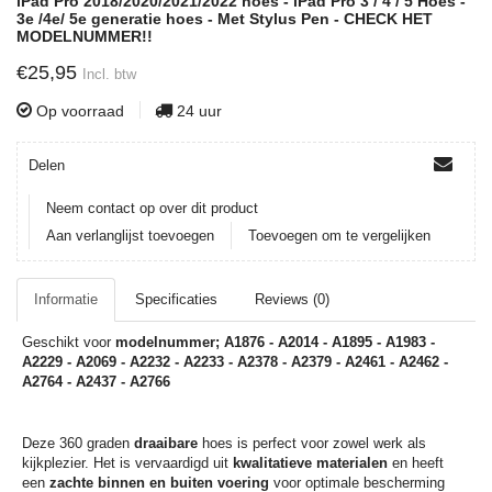
iPad Pro 2018/2020/2021/2022 hoes - iPad Pro 3 / 4 / 5 Hoes -
3e /4e/ 5e generatie hoes - Met Stylus Pen - CHECK HET
MODELNUMMER!!
€25,95
Incl. btw
Op voorraad
24 uur
Delen
Neem contact op over dit product
Aan verlanglijst toevoegen
Toevoegen om te vergelijken
Informatie
Specificaties
Reviews (0)
Geschikt voor
modelnummer; A1876 - A2014 - A1895 - A1983 -
A2229 - A2069 - A2232 - A2233 - A2378 - A2379 - A2461 - A2462 -
A2764 - A2437 - A2766
Deze 360 graden
draaibare
hoes is perfect voor zowel werk als
kijkplezier. Het is vervaardigd uit
kwalitatieve materialen
en heeft
een
zachte binnen en buiten voering
voor optimale bescherming