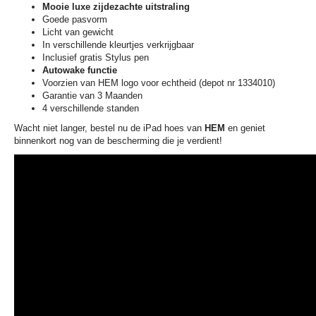
Mooie luxe zijdezachte uitstraling
Goede pasvorm
Licht van gewicht
In verschillende kleurtjes verkrijgbaar
Inclusief gratis Stylus pen
Autowake functie
Voorzien van HEM logo voor echtheid (depot nr 1334010)
Garantie van 3 Maanden
4 verschillende standen
­­­Wacht niet langer, bestel nu de iPad hoes van
HEM
en geniet
binnenkort nog van de bescherming die je verdient!