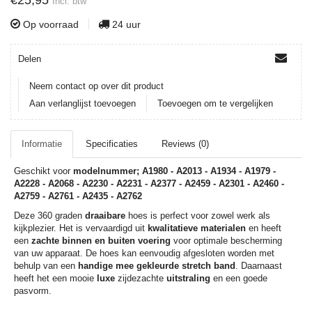
€25,95
Incl. btw
Op voorraad
24 uur
Delen
Neem contact op over dit product
Aan verlanglijst toevoegen
Toevoegen om te vergelijken
Informatie
Specificaties
Reviews (0)
Geschikt voor
modelnummer; A1980 - A2013 - A1934 - A1979 -
A2228 - A2068 - A2230 - A2231 - A2377 - A2459 - A2301 - A2460 -
A2759 - A2761 - A2435 - A2762
Deze 360 graden
draaibare
hoes is perfect voor zowel werk als
kijkplezier. Het is vervaardigd uit
kwalitatieve materialen
en heeft
een
zachte binnen en buiten voering
voor optimale bescherming
van uw apparaat. De hoes kan eenvoudig afgesloten worden met
behulp van een
handige mee gekleurde stretch band
. Daarnaast
heeft het een mooie
luxe
zijdezachte
uitstraling
en een goede
pasvorm.