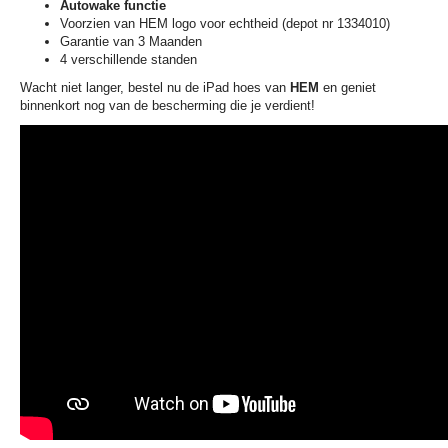
Autowake functie
Voorzien van HEM logo voor echtheid (depot nr 1334010)
Garantie van 3 Maanden
4 verschillende standen
­­­Wacht niet langer, bestel nu de iPad hoes van
HEM
en geniet
binnenkort nog van de bescherming die je verdient!